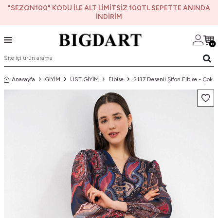
"SEZON100" KODU İLE ALT LİMİTSİZ 100TL SEPETTE ANINDA
İNDİRİM
0
Anasayfa
GİYİM
ÜST GİYİM
Elbise
2137 Desenli Şifon Elbise - Çok R