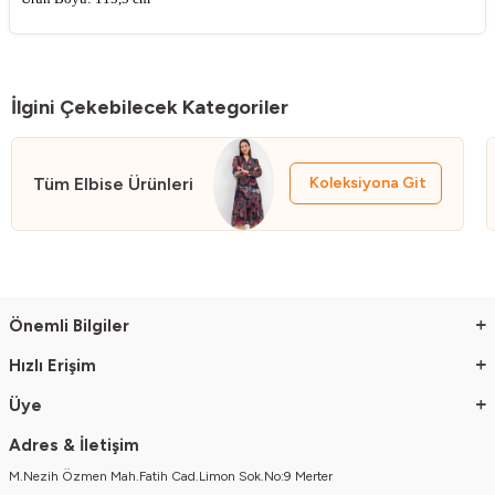
Kol Boyu: 60 cm
Manken Ölçüsü : Boy:176 Gögüs:90 Bel:63 Basen:94
Genel Yikama ve Kullanma Talimatlari
İlgini Çekebilecek Kategoriler
• El isi ve boncuklu ürünler hassas programda tersten yikanmalidir
• Baskili ürünler zamanla dökülebilir
• Yikamada ürünü bozmamak için 30 C'yi asmayiniz
Tüm Elbise Ürünleri
Koleksiyona Git
• Ürünü yikarken yikama talimatina uygun olarak yikayiniz
• Renkli ürünlerde uygun deterjan kullaniniz
• Denim olan ürünler ve koyu renkli ürünler açik renkli diger ürünler ile
yikanirken boyayabilir. Birlikte yikamayiniz
• Giysileri kuruturken direkt günes isigina maruz birakmayiniz
Önemli Bilgiler
Hızlı Erişim
Üye
Adres & İletişim
M.Nezih Özmen Mah.Fatih Cad.Limon Sok.No:9 Merter