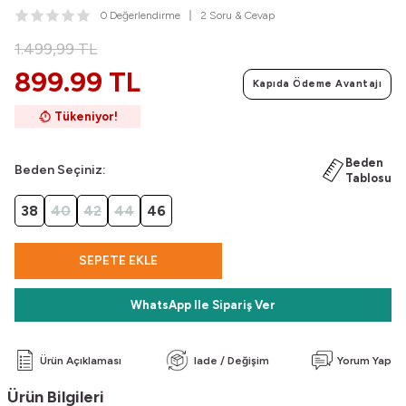
0 Değerlendirme
2 Soru & Cevap
1.499,99
TL
899.99 TL
Kapıda Ödeme Avantajı
Tükeniyor!
Beden
Beden Seçiniz:
Tablosu
38
40
42
44
46
SEPETE EKLE
WhatsApp Ile Sipariş Ver
Ürün Açıklaması
Iade / Değişim
Yorum Yap
Ürün Bilgileri