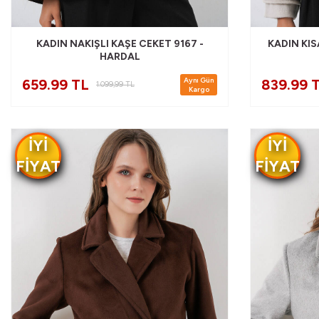
KADIN NAKIŞLI KAŞE CEKET 9167 -
KADIN KIS
HARDAL
Aynı Gün
659.99 TL
839.99 
1.099,99
TL
Kargo
IYI
IYI
FIYAT
FIYAT