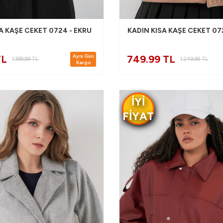
A KAŞE CEKET 0724 - EKRU
KADIN KISA KAŞE CEKET 072
Aynı Gün
TL
749.99 TL
1.399,99
TL
1.249,99
TL
Kargo
IYI
FIYAT