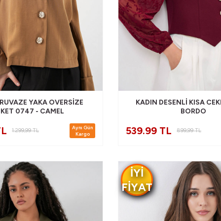
KRUVAZE YAKA OVERSIZE
KADIN DESENLI KISA CEK
KET 0747 - CAMEL
BORDO
Aynı Gün
TL
539.99 TL
1.299,99
TL
899,99
TL
Kargo
IYI
FIYAT