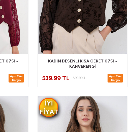
ET 0751 -
KADIN DESENLI KISA CEKET 0751 -
KAHVERENGI
Aynı Gün
Aynı Gün
539.99 TL
899,99
TL
Kargo
Kargo
IYI
FIYAT