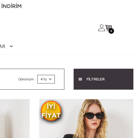
 İNDİRİM
0
AR
Görünüm :
FİLTRELER
IYI
FIYAT