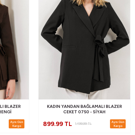
I BLAZER
KADIN YANDAN BAĞLAMALI BLAZER
RENGI
CEKET 0750 - SIYAH
Aynı Gün
Aynı Gün
899.99 TL
1.499,99
TL
Kargo
Kargo