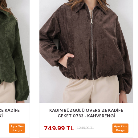
E KADIFE
KADIN BÜZGÜLÜ OVERSIZE KADIFE
KI
CEKET 0733 - KAHVERENGI
Aynı Gün
Aynı Gün
749.99 TL
1.249,99
TL
Kargo
Kargo