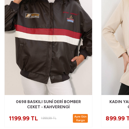
0698 BASKILI SUNI DERI BOMBER
KADIN Y
CEKET - KAHVERENGI
Aynı Gün
1199.99 TL
899.99 
1.999,99
TL
Kargo