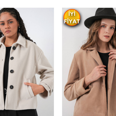
IYI
FIYAT