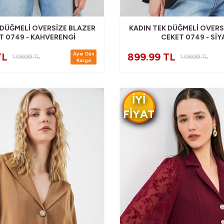
 DÜĞMELI OVERSIZE BLAZER
KADIN TEK DÜĞMELI OVERS
T 0749 - KAHVERENGI
CEKET 0749 - SIY
Aynı Gün
TL
899.99 TL
1.499,99
TL
1.499,99
TL
Kargo
IYI
FIYAT