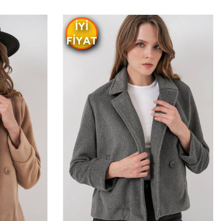
IYI
FIYAT