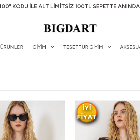
00" KODU İLE ALT LİMİTSİZ 100TL SEPETTE ANINDA
 ÜRÜNLER
GIYIM
TESETTÜR GIYIM
AKSESU
IYI
FIYAT