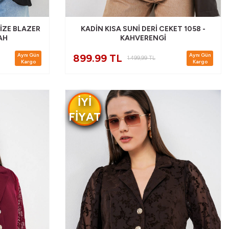
IZE BLAZER
KADIN KISA SUNI DERI CEKET 1058 -
AH
KAHVERENGI
Aynı Gün
Aynı Gün
899.99 TL
1.499,99
TL
Kargo
Kargo
IYI
FIYAT