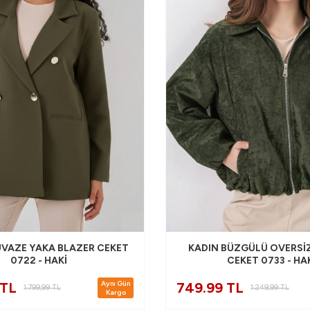
UVAZE YAKA BLAZER CEKET
KADIN BÜZGÜLÜ OVERSIZ
0722 - HAKI
CEKET 0733 - HA
Aynı Gün
 TL
749.99 TL
1.799,99
TL
1.249,99
TL
Kargo