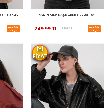
5 - BISKÜVI
KADIN KISA KAŞE CEKET 0725 - GRI
Aynı Gün
Aynı Gün
749.99 TL
1.249,99
TL
Kargo
Kargo
IYI
FIYAT