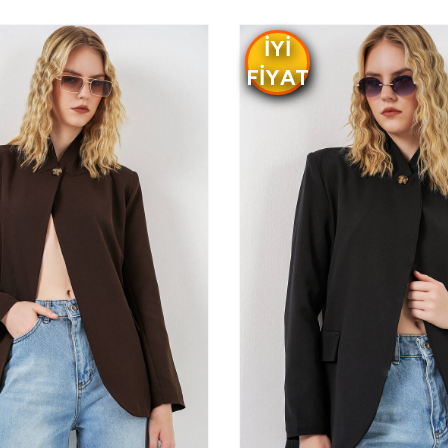
IYI
FIYAT