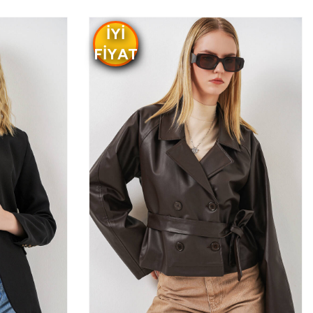
IYI
FIYAT