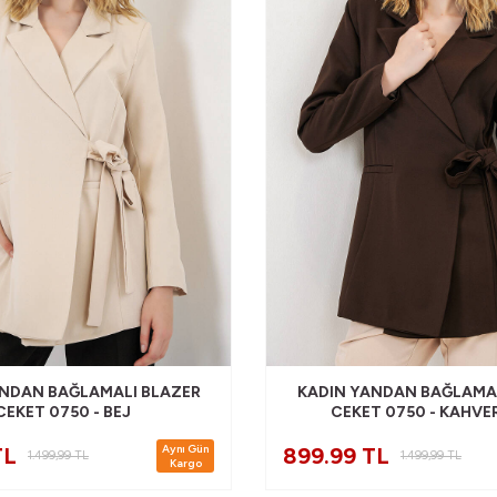
ANDAN BAĞLAMALI BLAZER
KADIN YANDAN BAĞLAMAL
CEKET 0750 - BEJ
CEKET 0750 - KAHVE
Aynı Gün
TL
899.99 TL
1.499,99
TL
1.499,99
TL
Kargo