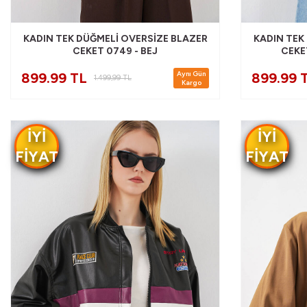
KADIN TEK DÜĞMELI OVERSIZE BLAZER
KADIN TEK
CEKET 0749 - BEJ
CEKE
Aynı Gün
899.99 TL
899.99 
1.499,99
TL
Kargo
IYI
IYI
FIYAT
FIYAT