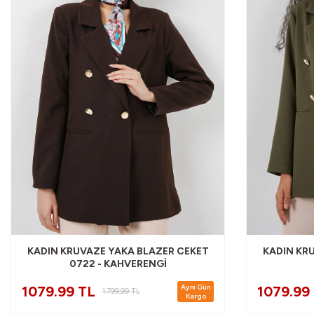
KADIN KRUVAZE YAKA BLAZER CEKET
KADIN KR
0722 - KAHVERENGI
Aynı Gün
1079.99 TL
1079.99
1.799,99
TL
Kargo