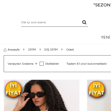
"SEZON1
YENI
Anasayfa
GİYİM
DIŞ GİYİM
Ceket
Stoktakiler
Toplam
61
ürün bulunmaktadır.
IYI
IYI
FIYAT
FIYAT