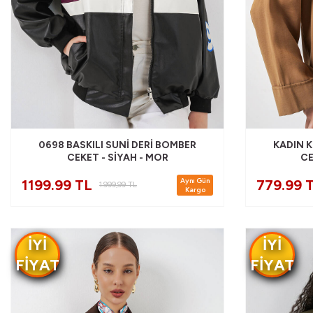
0698 BASKILI SUNI DERI BOMBER
KADIN 
CEKET - SIYAH - MOR
CE
Aynı Gün
1199.99 TL
779.99 
1.999,99
TL
Kargo
IYI
IYI
FIYAT
FIYAT