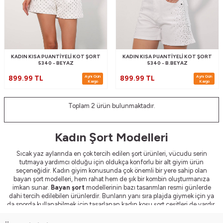
KADIN KISA PUANTIYELI KOT ŞORT
KADIN KISA PUANTIYELI KOT ŞORT
5340 - BEYAZ
5340 - B.BEYAZ
Aynı Gün
Aynı Gün
899.99 TL
899.99 TL
Kargo
Kargo
Toplam
2
ürün bulunmaktadır.
Kadın Şort Modelleri
Sıcak yaz aylarında en çok tercih edilen şort ürünleri, vücudu serin
tutmaya yardımcı olduğu için oldukça konforlu bir alt giyim ürün
seçeneğidir. Kadın giyim konusunda çok önemli bir yere sahip olan
bayan şort modelleri, hem rahat hem de şık bir kombin oluşturmanıza
imkan sunar.
Bayan şort
modellerinin bazı tasarımları resmi günlerde
dahi tercih edilebilen ürünlerdir. Bunların yanı sıra plajda giymek için ya
da sporda kullanabilmek için tasarlanan kadın koşu şort çeşitleri de vardır.
Kadınlar tarafından çok fazla tercih edilen kıyafet seçenekleri arasında
bulunan şortlar, birbirinden farklı avantajlar sunar. Bu yüzden sıcak yaz