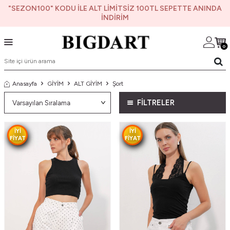
"SEZON100" KODU İLE ALT LİMİTSİZ 100TL SEPETTE ANINDA
İNDİRİM
0
Anasayfa
GİYİM
ALT GİYİM
Şort
FİLTRELER
IYI
IYI
FIYAT
FIYAT