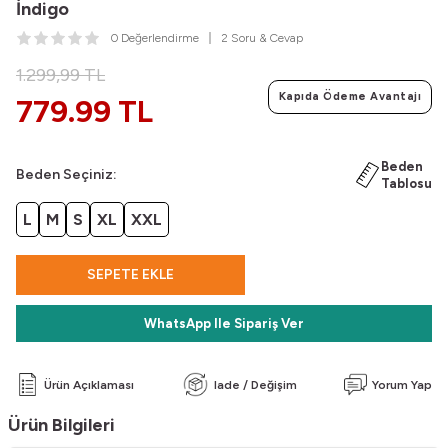
İndigo
0 Değerlendirme
2 Soru & Cevap
1.299,99
TL
Kapıda Ödeme Avantajı
779.99 TL
Beden
Beden Seçiniz:
Tablosu
L
M
S
XL
XXL
SEPETE EKLE
WhatsApp Ile Sipariş Ver
Ürün Açıklaması
Iade / Değişim
Yorum Yap
Ürün Bilgileri