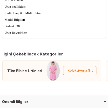
% 100 Viskon
Ürün özellikleri:
Kadin Bagcikli Midi Elbise
Model Bilgileri
Bedeni : 38
Ürün Boyu:98cm
Kol Boyu:27cm
ÜRÜNÜMÜZ ASTARSIZDIR.
Manken Ölçüsü : Boy:176 Gögüs:90 Bel:63 Basen:94
İlgini Çekebilecek Kategoriler
Genel Yikama ve Kullanma Talimatlari
Yikamada ürünü bozmamak için 30 C'yi asmayiniz
Tüm Elbise Ürünleri
Koleksiyona Git
Ürünü yikarken yikama talimatina uygun olarak yikayiniz
Renkli ürünlerde uygun deterjan kullaniniz
Önemli Bilgiler