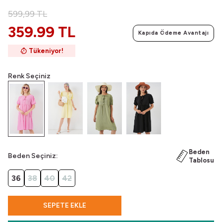
599,99
TL
359.99 TL
Kapıda Ödeme Avantajı
Tükeniyor!
Renk Seçiniz
Beden
Beden Seçiniz:
Tablosu
36
38
40
42
SEPETE EKLE