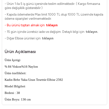
- Ürün 1 ila 5 iş günü içersinde teslim edilmektedir. ( Kargo firmasına
göre değişiklik gösterebilir )
- Kapıda ödemelerde Max limit 1000 TL olup 1000 TL üzerinde kapıda
ödeme siparişleri verilmemektedir.
- Bu ürünü toptan almak için
tıklayın
- 15 gün içinde ücretsiz iade ve değişim. Detaylı bilgi için
tıklayın.
- Diğer Elbise ürünleri için
tıklayın
Ürün Açıklaması
Ürün Içerigi
% 84 Viskon
%16 Naylon
Ürün özellikleri:
Kadin Bebe Yaka Uzun Tesettür Elbise 2592
Model Bilgileri
Bedeni : 38
Ürün Boyu: 136 cm
Kol Boyu: 60 cm
ÜRÜNÜMÜZ ASTARSIZDIR.
Manken Ölçüsü : Boy:176