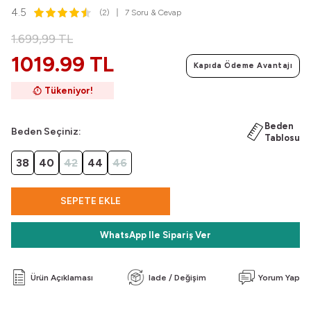
4.5
(2)
7 Soru & Cevap
1.699,99
TL
1019.99 TL
Kapıda Ödeme Avantajı
Tükeniyor!
Beden
Beden Seçiniz:
Tablosu
38
40
42
44
46
SEPETE EKLE
WhatsApp Ile Sipariş Ver
Ürün Açıklaması
Iade / Değişim
Yorum Yap