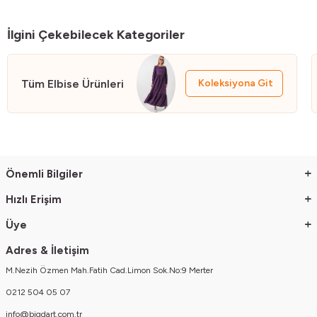
Gögüs:90 Bel:63 Basen:94
Genel Yikama ve Kullanma Talimatlari
İlgini Çekebilecek Kategoriler
Yikamada ürünü bozmamak için 30 C'yi asmayiniz
Ürünü yikarken yikama talimatina uygun olarak yikayiniz
Renkli ürünlerde uygun deterjan kullaniniz
Tüm Elbise Ürünleri
Koleksiyona Git
Önemli Bilgiler
Hızlı Erişim
Üye
Adres & İletişim
M.Nezih Özmen Mah.Fatih Cad.Limon Sok.No:9 Merter
0212 504 05 07
info@bigdart.com.tr