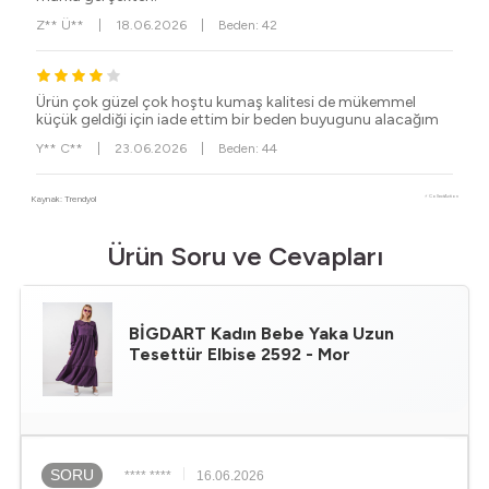
Z** Ü**
|
18.06.2026
|
Beden: 42
Ürün çok güzel çok hoştu kumaş kalitesi de mükemmel
küçük geldiği için iade ettim bir beden buyugunu alacağım
Y** C**
|
23.06.2026
|
Beden: 44
Kaynak: Trendyol
⚡ CollectAction
Ürün Soru ve Cevapları
BİGDART
Kadın Bebe Yaka Uzun
Tesettür Elbise 2592 - Mor
SORU
**** ****
16.06.2026