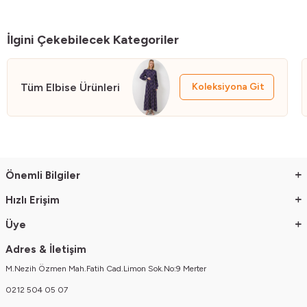
Manken Ölçüsü : Boy:176 Gögüs:90 Bel:63 Basen:94
Genel Yikama ve Kullanma Talimatlari
İlgini Çekebilecek Kategoriler
• El isi ve boncuklu ürünler hassas programda tersten yikanmalidir
• Baskili ürünler zamanla dökülebilir
• Yikamada ürünü bozmamak için 30 C'yi asmayiniz
Tüm Elbise Ürünleri
Koleksiyona Git
• Ürünü yikarken yikama talimatina uygun olarak yikayiniz
• Renkli ürünlerde uygun deterjan kullaniniz
• Denim olan ürünler ve koyu renkli ürünler açik renkli diger ürünler ile
yikanirken boyayabilir. Birlikte yikamayiniz
• Giysileri kuruturken direkt günes isigina maruz birakmayiniz
Önemli Bilgiler
Hızlı Erişim
Üye
Adres & İletişim
M.Nezih Özmen Mah.Fatih Cad.Limon Sok.No:9 Merter
0212 504 05 07