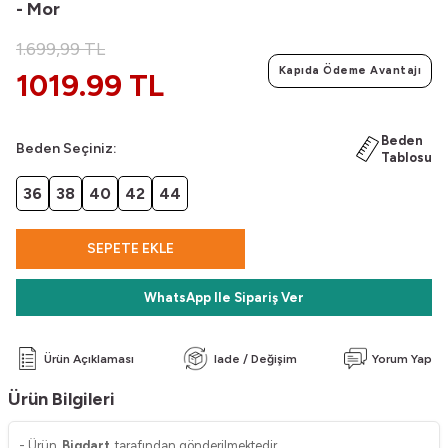
- Mor
1.699,99
TL
Kapıda Ödeme Avantajı
1019.99 TL
Beden
Beden Seçiniz:
Tablosu
36
38
40
42
44
SEPETE EKLE
WhatsApp Ile Sipariş Ver
Ürün Açıklaması
Iade / Değişim
Yorum Yap
Ürün Bilgileri
- Ürün
Bigdart
tarafından gönderilmektedir.