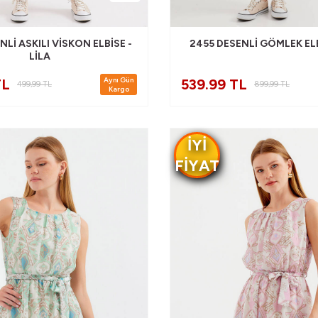
NLI ASKILI VISKON ELBISE -
2455 DESENLI GÖMLEK ELB
LILA
Aynı Gün
TL
539.99 TL
499,99
TL
899,99
TL
Kargo
IYI
FIYAT