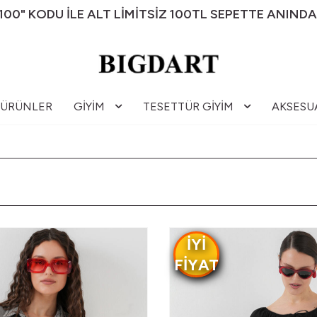
00" KODU İLE ALT LİMİTSİZ 100TL SEPETTE ANINDA
 ÜRÜNLER
GIYIM
TESETTÜR GIYIM
AKSESU
IYI
FIYAT