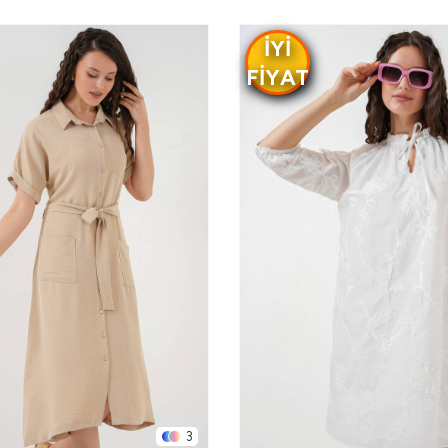
IYI
FIYAT
3