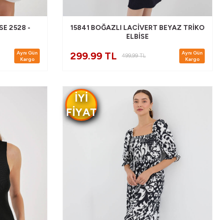
SE 2528 -
15841 BOĞAZLI LACIVERT BEYAZ TRIKO
ELBISE
Aynı Gün
Aynı Gün
299.99 TL
499,99
TL
Kargo
Kargo
IYI
FIYAT