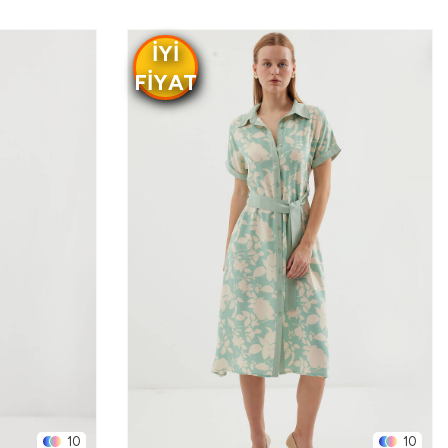
IYI
FIYAT
10
10