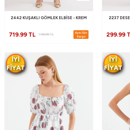
2442 KUŞAKLI GÖMLEK ELBISE - KREM
2237 DESE
Aynı Gün
719.99 TL
299.99 
1.199,99
TL
Kargo
IYI
IYI
FIYAT
FIYAT