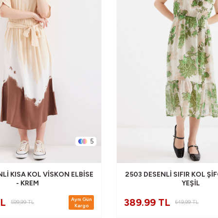
5
LI KISA KOL VISKON ELBISE
2503 DESENLI SIFIR KOL ŞIF
- KREM
YEŞIL
Aynı Gün
TL
389.99 TL
599,99
TL
649,99
TL
Kargo