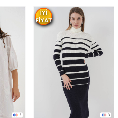
IYI
FIYAT
3
3