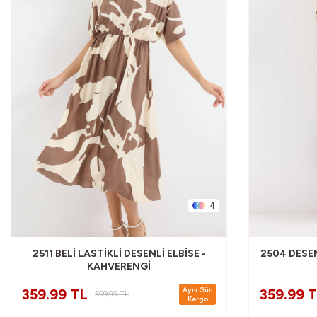
4
2511 BELI LASTIKLI DESENLI ELBISE -
2504 DESEN
KAHVERENGI
Aynı Gün
359.99 TL
359.99 
599,99
TL
Kargo