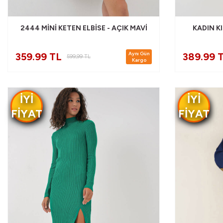
2444 MINI KETEN ELBISE - AÇIK MAVI
KADIN KI
Aynı Gün
359.99 TL
389.99 
599,99
TL
Kargo
IYI
IYI
FIYAT
FIYAT