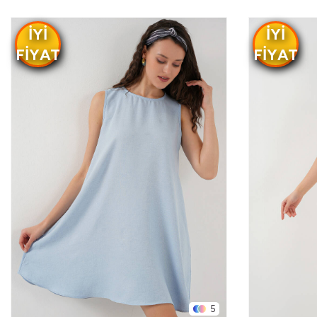
IYI
IYI
FIYAT
FIYAT
5