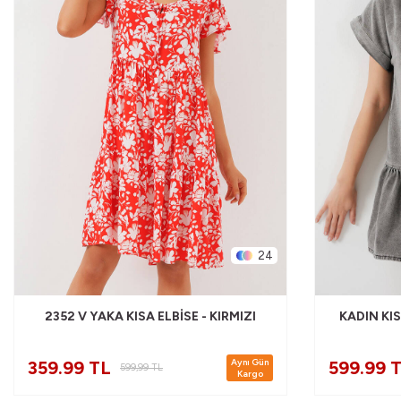
24
2352 V YAKA KISA ELBISE - KIRMIZI
KADIN KIS
Aynı Gün
359.99 TL
599.99 
599,99
TL
Kargo