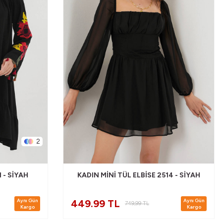
2
1 - SIYAH
KADIN MINI TÜL ELBISE 2514 - SIYAH
Aynı Gün
Aynı Gün
449.99 TL
749,99
TL
Kargo
Kargo