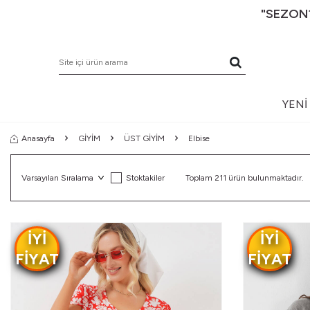
"SEZON1
YENI
Anasayfa
GİYİM
ÜST GİYİM
Elbise
Stoktakiler
Toplam
211
ürün bulunmaktadır.
IYI
IYI
FIYAT
FIYAT