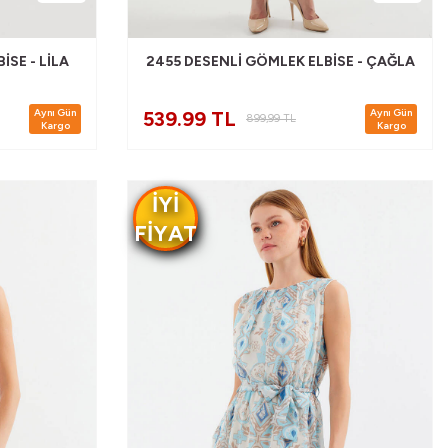
ISE - LILA
2455 DESENLI GÖMLEK ELBISE - ÇAĞLA
Aynı Gün
Aynı Gün
539.99 TL
899,99
TL
Kargo
Kargo
IYI
FIYAT