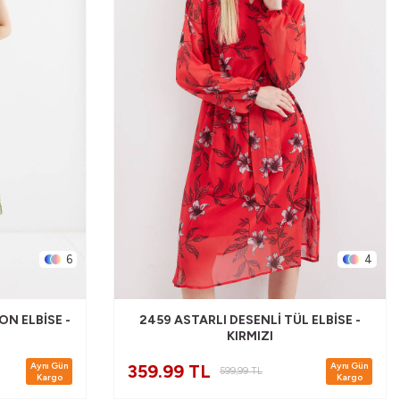
6
4
ON ELBISE -
2459 ASTARLI DESENLI TÜL ELBISE -
KIRMIZI
Aynı Gün
Aynı Gün
359.99 TL
599,99
TL
Kargo
Kargo