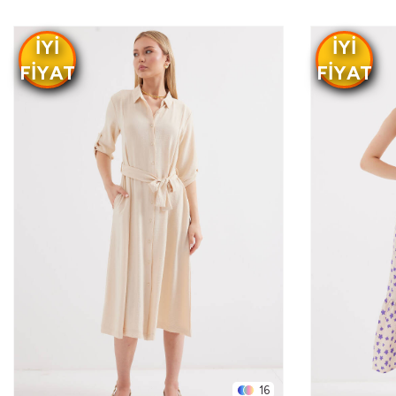
IYI
IYI
FIYAT
FIYAT
16