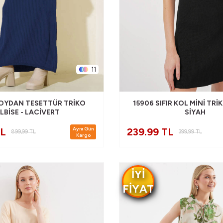
11
BOYDAN TESETTÜR TRIKO
15906 SIFIR KOL MINI TRIK
LBISE - LACIVERT
SIYAH
Aynı Gün
TL
239.99 TL
899,99
TL
399,99
TL
Kargo
IYI
FIYAT