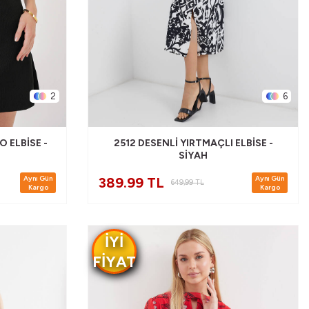
2
6
O ELBISE -
2512 DESENLI YIRTMAÇLI ELBISE -
SIYAH
Aynı Gün
Aynı Gün
389.99 TL
649,99
TL
Kargo
Kargo
IYI
FIYAT