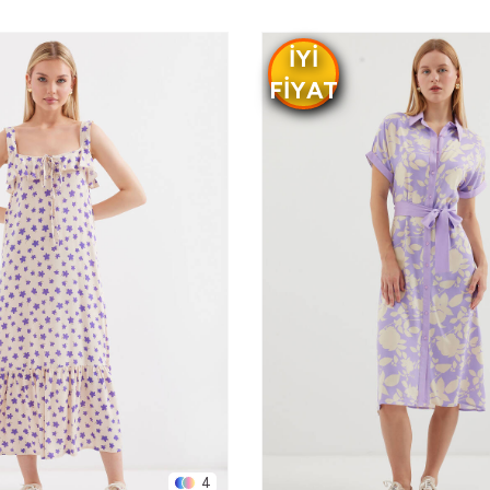
IYI
FIYAT
4