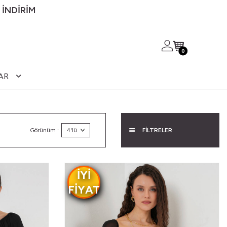
 İNDİRİM
0
AR
Görünüm :
FİLTRELER
IYI
FIYAT