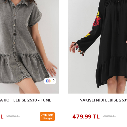
2
A KOT ELBISE 2530 - FÜME
NAKIŞLI MIDI ELBISE 253
Aynı Gün
TL
479.99 TL
999,99
TL
799,99
TL
Kargo