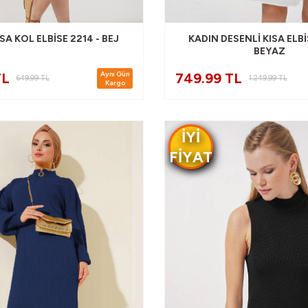
SA KOL ELBISE 2214 - BEJ
KADIN DESENLI KISA ELBI
BEYAZ
Aynı Gün
TL
749.99 TL
649,99
TL
1.249,99
TL
Kargo
IYI
FIYAT