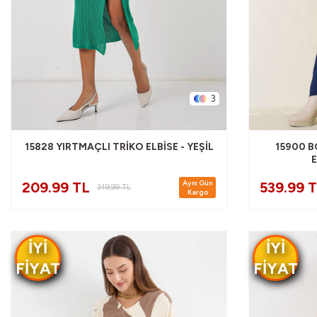
3
15828 YIRTMAÇLI TRIKO ELBISE - YEŞIL
15900 
E
Aynı Gün
209.99 TL
539.99 
349,99
TL
Kargo
IYI
IYI
FIYAT
FIYAT