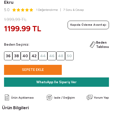
Ekru
5.0
1 Değerlendirme
7 Soru & Cevap
1.999,99
TL
Kapıda Ödeme Avantajı
1199.99 TL
Beden
Beden Seçiniz:
Tablosu
36
38
40
42
44
46
48
50
SEPETE EKLE
WhatsApp Ile Sipariş Ver
Ürün Açıklaması
Iade / Değişim
Yorum Yap
Ürün Bilgileri