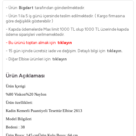
- Ürün
Bigdart
tarafından gönderilmektedir.
- Ürün 1 ila 5 iş günü içersinde teslim edilmektedir. ( Kargo firmasına
göre değişiklik gösterebilir )
- Kapıda ödemelerde Max limit 1000 TL olup 1000 TL üzerinde kapıda
ödeme siparişleri verilmemektedir.
- Bu ürünü toptan almak için
tıklayın
- 15 gün içinde ücretsiz iade ve değişim. Detaylı bilgi için
tıklayın.
- Diğer Elbise ürünleri için
tıklayın
Ürün Açıklaması
Ürün Içerigi
%80 Viskon%20 Naylon
Ürün özellikleri:
Kadin Kemerli Puantiyeli Tesettür Elbise 2613
Model Bilgileri
Bedeni : 38
Ürün Boyu: 145 cm
Ürün Kolu Boyu: 64 cm