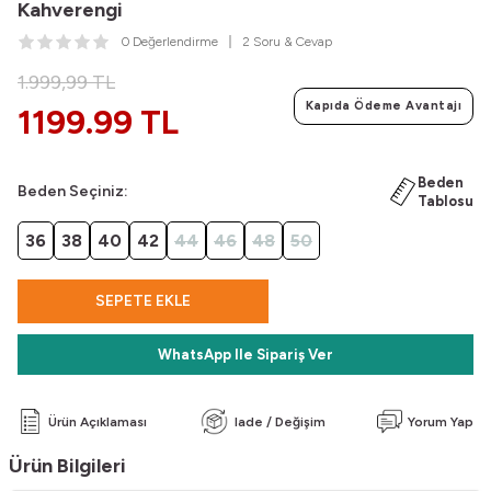
Kahverengi
0 Değerlendirme
2 Soru & Cevap
1.999,99
TL
Kapıda Ödeme Avantajı
1199.99 TL
Beden
Beden Seçiniz:
Tablosu
36
38
40
42
44
46
48
50
SEPETE EKLE
WhatsApp Ile Sipariş Ver
Ürün Açıklaması
Iade / Değişim
Yorum Yap
Ürün Bilgileri