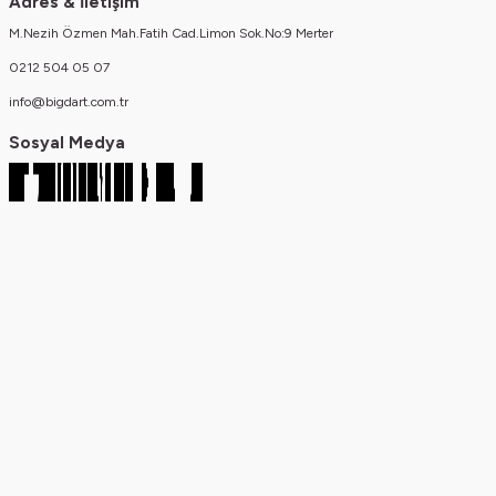
Adres & İletişim
M.Nezih Özmen Mah.Fatih Cad.Limon Sok.No:9 Merter
0212 504 05 07
info@bigdart.com.tr
Sosyal Medya