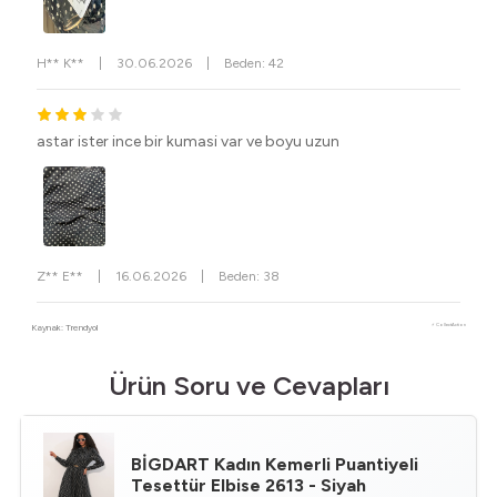
H** K**
|
30.06.2026
|
Beden: 42
astar ister ince bir kumasi var ve boyu uzun
Z** E**
|
16.06.2026
|
Beden: 38
Kaynak: Trendyol
⚡ CollectAction
Ürün Soru ve Cevapları
BİGDART
Kadın Kemerli Puantiyeli
Tesettür Elbise 2613 - Siyah