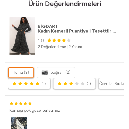
Ürün Değerlendirmeleri
BİGDART
Kadın Kemerli Puantiyeli Tesettür Elbise 2613 - Siyah
4.0
2 Değerlendirme
|
2 Yorum
Tümü (2)
fotoğraflı (2)
(1)
(1)
Kumaşı çok güzel terletmez