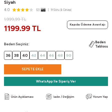
Siyah
4.0
(2)
9 Soru & Cevap
1.999,99
TL
Kapıda Ödeme Avantajı
1199.99 TL
Beden
Beden Seçiniz:
Tablosu
36
38
40
42
44
46
48
50
SEPETE EKLE
WhatsApp Ile Sipariş Ver
Ürün Açıklaması
Iade / Değişim
Yorum Yap