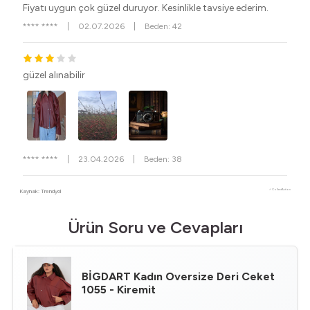
Fiyatı uygun çok güzel duruyor. Kesinlikle tavsiye ederim.
**** ****
|
02.07.2026
|
Beden: 42
güzel alınabilir
**** ****
|
23.04.2026
|
Beden: 38
Kaynak: Trendyol
⚡ CollectAction
Ürün Soru ve Cevapları
BİGDART
Kadın Oversize Deri Ceket
1055 - Kiremit