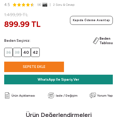
4.5
(4)
2 Soru & Cevap
1.499,99
TL
Kapıda Ödeme Avantajı
899.99 TL
Beden
Beden Seçiniz:
Tablosu
36
38
40
42
SEPETE EKLE
WhatsApp Ile Sipariş Ver
Ürün Açıklaması
Iade / Değişim
Yorum Yap
Ürün Değerlendirmeleri