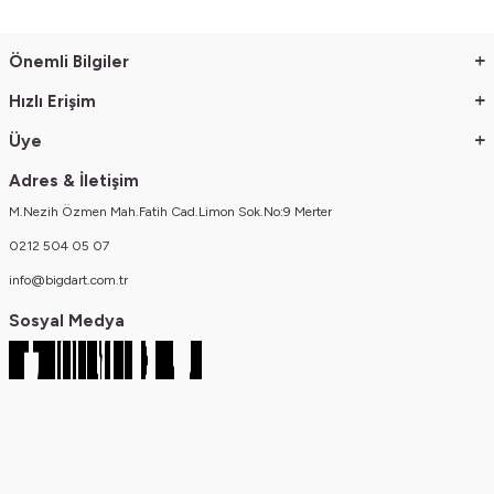
* Denim olan ürünler ve koyu renkli ürünler açik renkli diger ürünler ile
yikanirken boyayabilir. Birlikte yikamayiniz
Önemli Bilgiler
* Giysileri kuruturken direkt günes isigina maruz birakmayiniz
Hızlı Erişim
Üye
Adres & İletişim
M.Nezih Özmen Mah.Fatih Cad.Limon Sok.No:9 Merter
0212 504 05 07
info@bigdart.com.tr
Sosyal Medya