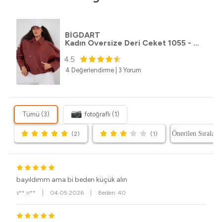
BİGDART
Kadın Oversize Deri Ceket 1055 - Kiremit
4.5
4 Değerlendirme
|
3 Yorum
Tümü (3)
fotoğraflı (1)
(2)
(1)
bayıldımm ama bi beden küçük alın
s** n**
|
04.05.2026
|
Beden: 40