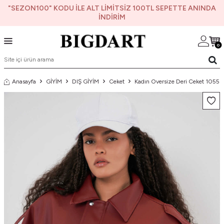
"SEZON100" KODU İLE ALT LİMİTSİZ 100TL SEPETTE ANINDA
İNDİRİM
0
Anasayfa
GİYİM
DIŞ GİYİM
Ceket
Kadın Oversize Deri Ceket 1055 -