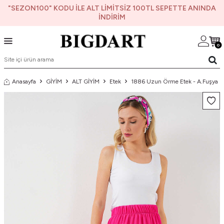
"SEZON100" KODU İLE ALT LİMİTSİZ 100TL SEPETTE ANINDA
İNDİRİM
0
Anasayfa
GİYİM
ALT GİYİM
Etek
1886 Uzun Örme Etek - A.Fuşya