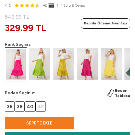
4.5
(6)
1 Soru & Cevap
549,99
TL
Kapıda Ödeme Avantajı
329.99 TL
Renk Seçiniz
Beden
Beden Seçiniz:
Tablosu
36
38
40
42
SEPETE EKLE