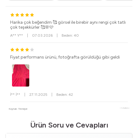
Harika çok beğendim 🥰 görsel ile birebir aynı rengi çok tatlı
çok teşekkürler 🥰🌸🩷
A** Y**
|
07.03.2026
|
Beden: 40
Fiyat performans ürünü, fotoğrafta görüldüğü gibi geldi
İ** İ**
|
27.11.2025
|
Beden: 42
Kaynak: Trendyol
⚡ CollectAction
Ürün Soru ve Cevapları