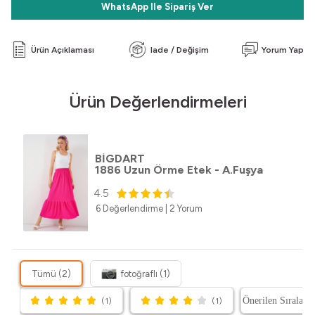
WhatsApp Ile Sipariş Ver
Ürün Açıklaması
Iade / Değişim
Yorum Yap
Ürün Değerlendirmeleri
BİGDART
1886 Uzun Örme Etek - A.Fuşya
4.5
6 Değerlendirme
|
2 Yorum
Tümü (2)
fotoğraflı (1)
(1)
(1)