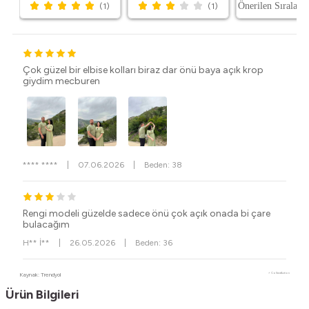
(1)
(1)
Çok güzel bir elbise kolları biraz dar önü baya açık krop
giydim mecburen
**** ****
|
07.06.2026
|
Beden: 38
Rengi modeli güzelde sadece önü çok açık onada bi çare
bulacağım
H** İ**
|
26.05.2026
|
Beden: 36
Kaynak: Trendyol
⚡ CollectAction
Ürün Bilgileri