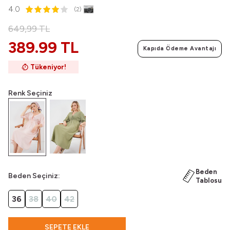
4.0
(2)
649,99
TL
389.99 TL
Kapıda Ödeme Avantajı
Tükeniyor!
Renk Seçiniz
Beden
Beden Seçiniz:
Tablosu
36
38
40
42
SEPETE EKLE