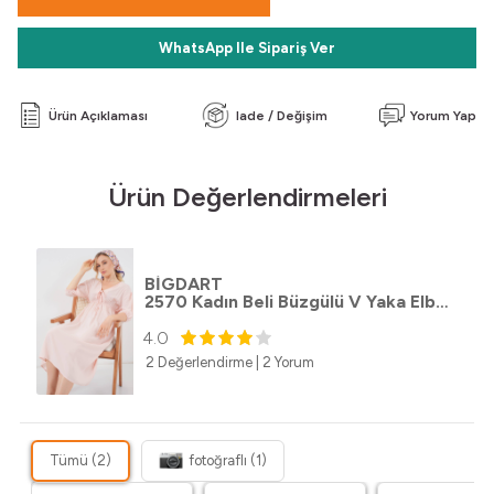
WhatsApp Ile Sipariş Ver
Ürün Açıklaması
Iade / Değişim
Yorum Yap
Ürün Değerlendirmeleri
BİGDART
2570 Kadın Beli Büzgülü V Yaka Elbise - Pudra
4.0
2 Değerlendirme
|
2 Yorum
Tümü (2)
fotoğraflı (1)