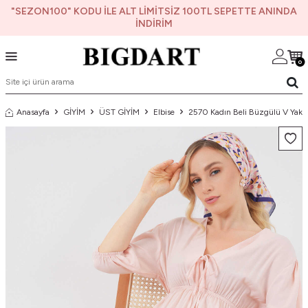
"SEZON100" KODU İLE ALT LİMİTSİZ 100TL SEPETTE ANINDA
İNDİRİM
0
Anasayfa
GİYİM
ÜST GİYİM
Elbise
2570 Kadın Beli Büzgülü V Yaka 