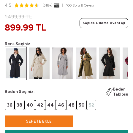
4.5
(618+)
100 Soru & Cevap
1.499,99
TL
Kapıda Ödeme Avantajı
899.99 TL
Renk Seçiniz
Beden
Beden Seçiniz:
Tablosu
36
38
40
42
44
46
48
50
52
SEPETE EKLE