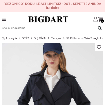
"SEZON100" KODU İLE ALT LİMİTSİZ 100TL SEPETTE ANINDA
İNDİRİM
0
Anasayfa
GİYİM
DIŞ GİYİM
Trençkot
5918 Kruvaze Yaka Trençkot - L