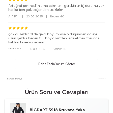
fotoğraf çekmedim ama cekmemi gerektiren bj durumu yok
harika ben çok beğendim teskkrler
A** P**
|
23.03.2025
|
Beden: 40
çok güzeldi hizlida geldi boyum kisa olduğundan dolayi
uzun geldi s beden 155 boy o yuzden iade etmek zorunda
kaldım teşekkür ederim
**** ****
|
26.09.2025
|
Beden: 36
Daha Fazla Yorum Göster
Kaynak: Trendyol
⚡ CollectAction
Ürün Soru ve Cevapları
BİGDART
5918 Kruvaze Yaka