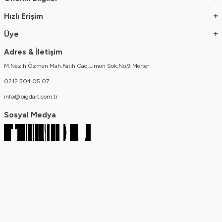
Giysileri kuruturken direkt günes isigina maruz birakmayiniz
Hızlı Erişim
Üye
Adres & İletişim
M.Nezih Özmen Mah.Fatih Cad.Limon Sok.No:9 Merter
0212 504 05 07
info@bigdart.com.tr
Sosyal Medya