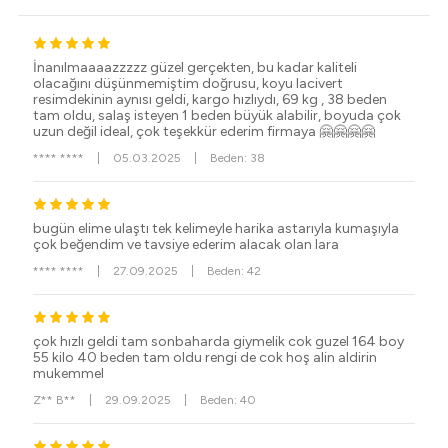
İnanılmaaaazzzzz güzel gerçekten, bu kadar kaliteli
olacağını düşünmemiştim doğrusu, koyu lacivert
resimdekinin aynısı geldi, kargo hızlıydı, 69 kg , 38 beden
tam oldu, salaş isteyen 1 beden büyük alabilir, boyuda çok
uzun değil ideal, çok teşekkür ederim firmaya 🤗🤗🤗🤗
**** ****
|
05.03.2025
|
Beden: 38
bugün elime ulaştı tek kelimeyle harika astarıyla kumaşıyla
çok beğendim ve tavsiye ederim alacak olan lara
**** ****
|
27.09.2025
|
Beden: 42
çok hızlı geldi tam sonbaharda giymelik cok guzel 164 boy
55 kilo 40 beden tam oldu rengi de cok hoş alin aldirin
mukemmel
Z** B**
|
29.09.2025
|
Beden: 40