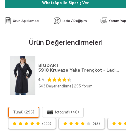
WhatsApp Ile Sipariş Ver
Ürün Açıklaması
Iade / Değişim
Yorum Yap
Ürün Değerlendirmeleri
BİGDART
5918 Kruvaze Yaka Trençkot - Lacivert
4.5
643 Değerlendirme
|
295 Yorum
Tümü (295)
fotoğraflı (48)
(222)
(48)