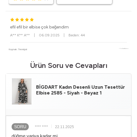
efil efil bir elbise çok beğendim
A** K** A**
|
06.09.2025
|
Beden: 44
Kaynak: Trendyol
⚡ CollectAction
Ürün Soru ve Cevapları
BİGDART
Kadın Desenli Uzun Tesettür
Elbise 2585 - Siyah - Beyaz 1
SORU
**** ****
22.11.2025
düğme yariya kadar mi