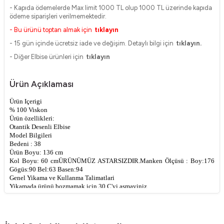
- Kapıda ödemelerde Max limit 1000 TL olup 1000 TL üzerinde kapıda
ödeme siparişleri verilmemektedir.
- Bu ürünü toptan almak için
tıklayın
- 15 gün içinde ücretsiz iade ve değişim. Detaylı bilgi için
tıklayın.
- Diğer Elbise ürünleri için
tıklayın
Ürün Açıklaması
Ürün Içerigi
% 100 Viskon
Ürün özellikleri:
Otantik Desenli Elbise
Model Bilgileri
Bedeni : 38
Ürün Boyu: 136 cm
Kol Boyu: 60 cm
ÜRÜNÜMÜZ ASTARSIZDIR.
Manken Ölçüsü : Boy:176
Gögüs:90 Bel:63 Basen:94
Genel Yikama ve Kullanma Talimatlari
Yikamada ürünü bozmamak için 30 C'yi asmayiniz
Ürünü yikarken yikama talimatina uygun olarak yikayiniz
Renkli ürünlerde uygun deterjan kullaniniz