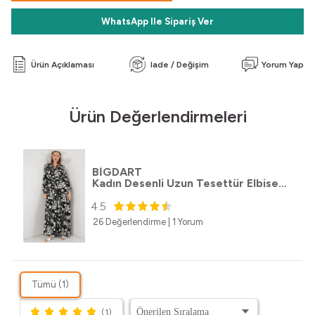
WhatsApp Ile Sipariş Ver
Ürün Açıklaması
Iade / Değişim
Yorum Yap
Ürün Değerlendirmeleri
BİGDART
Kadın Desenli Uzun Tesettür Elbise 2585 - Siyah - Beyaz 1
4.5
26 Değerlendirme
|
1 Yorum
Tümü (1)
(1)