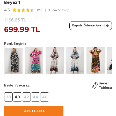
Beyaz 1
4.5
(26)
3 Soru & Cevap
1.166,65
TL
Kapıda Ödeme Avantajı
699.99 TL
Renk Seçiniz
Beden
Beden Seçiniz:
Tablosu
38
40
42
44
46
SEPETE EKLE