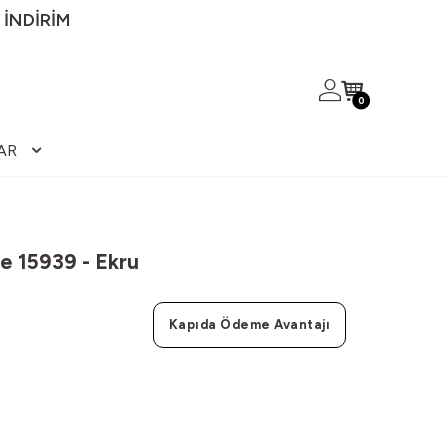
 İNDİRİM
0
AR
re 15939 - Ekru
Kapıda Ödeme Avantajı