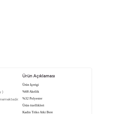
Ürün Açıklaması
Ürün Içerigi
%68 Akrilik
r )
%32 Polyester
lmemektedir.
Ürün özellikleri
Kadin Triko Atki Bere