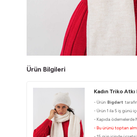
Ürün Bilgileri
Kadın Triko Atkı
- Ürün
Bigdart
tarafı
- Ürün 1 ila 5 iş günü 
- Kapıda ödemelerde M
- Bu ürünü toptan alm
- 15 gün içinde ücretsiz