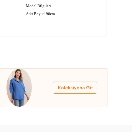
Model Bilgileri
Atki Boyu:190cm
Atki Eni:53cm
Bere Boyu:22cm
Manken Ölçüsü : Boy:176 Gögüs:90
Bel:63 Basen:94
Genel Yikama ve Kullanma Talimatlari
• El isi ve boncuklu ürünler hassas
programda tersten yikanmalidir
• Baskili ürünler zamanla dökülebilir
• Yikamada ürünü bozmamak için 30 C'yi
asmayiniz
Koleksiyona Git
• Ürünü yikarken yikama talimatina
uygun olarak yikayiniz
• Renkli ürünlerde uygun deterjan
kullaniniz
• Denim olan ürünler ve koyu renkli
ürünler açik renkli diger ürünler ile
yikanirken boyayabilir. Birlikte