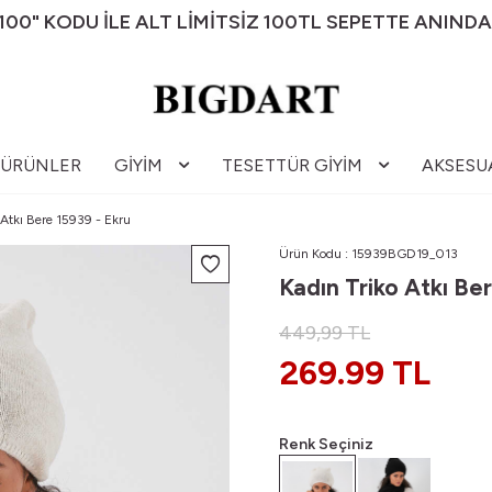
00" KODU İLE ALT LİMİTSİZ 100TL SEPETTE ANINDA
 ÜRÜNLER
GIYIM
TESETTÜR GIYIM
AKSESU
 Atkı Bere 15939 - Ekru
Ürün Kodu :
15939BGD19_013
Kadın Triko Atkı Be
449,99
TL
269.99 TL
Renk Seçiniz