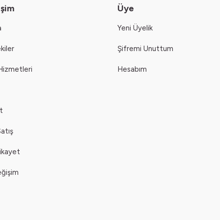
işim
Üye
a
Yeni Üyelik
kiler
Şifremi Unuttum
Hizmetleri
Hesabım
t
atış
Şikayet
eğişim