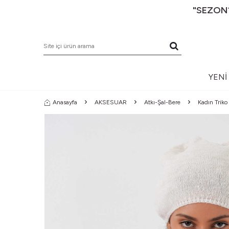
"SEZON1
YENI
Anasayfa
AKSESUAR
Atkı-Şal-Bere
Kadın Triko