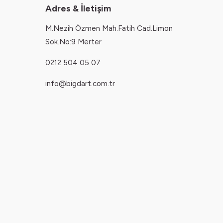
yikamayiniz
Adres & İletişim
• Giysileri kuruturken direkt günes
isigina maruz birakmayiniz
M.Nezih Özmen Mah.Fatih Cad.Limon
Sok.No:9 Merter
0212 504 05 07
info@bigdart.com.tr