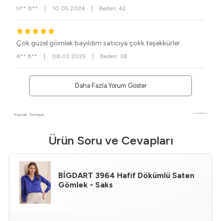
H** B**
|
10.05.2024
|
Beden: 42
Çok güzel gömlek bayıldım satıcıya çokk teşekkürler
A** B**
|
08.03.2025
|
Beden: 38
Daha Fazla Yorum Göster
Kaynak: Trendyol
⚡ CollectAction
Ürün Soru ve Cevapları
BİGDART
3964 Hafif Dökümlü Saten
Gömlek - Saks