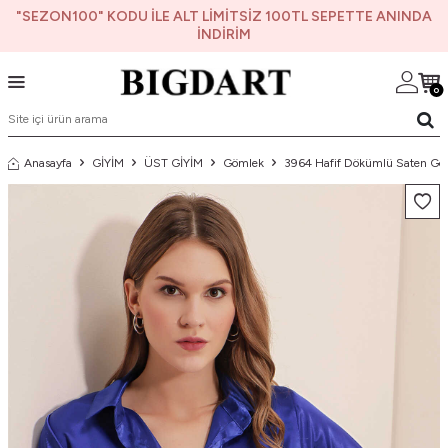
"SEZON100" KODU İLE ALT LİMİTSİZ 100TL SEPETTE ANINDA
İNDİRİM
0
Anasayfa
GİYİM
ÜST GİYİM
Gömlek
3964 Hafif Dökümlü Saten Gö