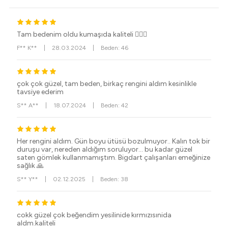
Tam bedenim oldu kumaşıda kaliteli 👍🏻💙
F** K**
|
28.03.2024
|
Beden: 46
çok çok güzel, tam beden, birkaç rengini aldım kesinlikle
tavsiye ederim
S** A**
|
18.07.2024
|
Beden: 42
Her rengini aldım. Gün boyu ütüsü bozulmuyor.. Kalın tok bir
duruşu var, nereden aldığım soruluyor... bu kadar güzel
saten gömlek kullanmamıştım. Bigdart çalışanları emeğinize
sağlık 🙏
S** Y**
|
02.12.2025
|
Beden: 38
cokk güzel çok beğendim yesilinide kırmızısınida
aldm.kaliteli