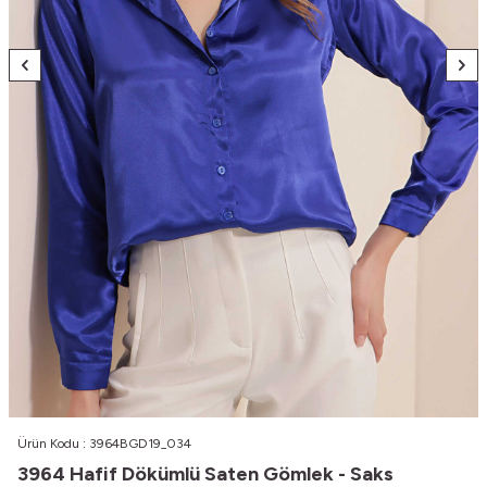
Ürün Kodu :
3964BGD19_034
3964 Hafif Dökümlü Saten Gömlek - Saks