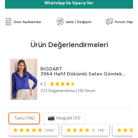
WhatsApp Ile Sipariş Ver
Ürün Açıklaması
Iade / Değişim
Yorum Yap
Ürün Değerlendirmeleri
BİGDART
3964 Hafif Dökümlü Saten Gömlek - Saks
4.5
233 Değerlendirme
|
136 Yorum
Tümü (136)
fotoğraflı (51)
(104)
(19)