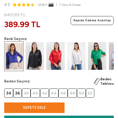
4.5
(208+)
7 Soru & Cevap
649,99
TL
Kapıda Ödeme Avantajı
389.99 TL
Renk Seçiniz
Beden
Beden Seçiniz:
Tablosu
34
36
38
40
42
44
46
48
50
52
SEPETE EKLE