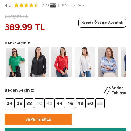
4.5
(151)
8 Soru & Cevap
649,99
TL
Kapıda Ödeme Avantajı
389.99 TL
Renk Seçiniz
Beden
Beden Seçiniz:
Tablosu
34
36
38
40
42
44
46
48
50
52
SEPETE EKLE