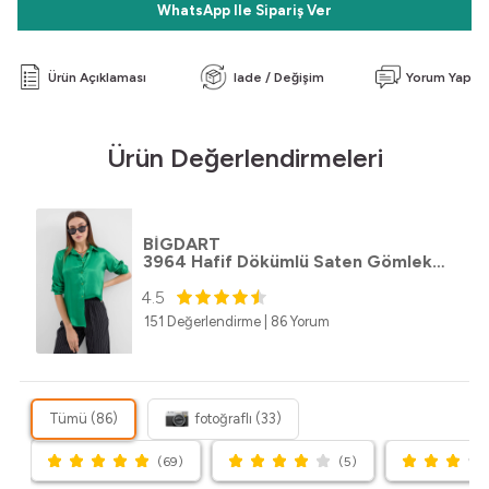
WhatsApp Ile Sipariş Ver
Ürün Açıklaması
Iade / Değişim
Yorum Yap
Ürün Değerlendirmeleri
BİGDART
3964 Hafif Dökümlü Saten Gömlek - Yeşil
4.5
151 Değerlendirme
|
86 Yorum
Tümü (86)
fotoğraflı (33)
(69)
(5)