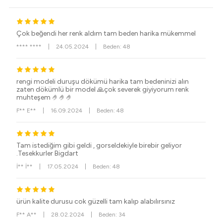
Çok beğendi her renk aldım tam beden harika mükemmel
**** ****
|
24.05.2024
|
Beden: 48
rengi modeli duruşu dökümü harika tam bedeninizi alın
zaten dökümlü bir model 🙏çok severek giyiyorum renk
muhteşem 🤌🤌🤌
F** E**
|
16.09.2024
|
Beden: 48
Tam istediğim gibi geldi , gorseldekiyle birebir geliyor
.Tesekkurler Bigdart
İ** İ**
|
17.05.2024
|
Beden: 48
ürün kalite durusu cok güzelli tam kalıp alabılırsınız
F** A**
|
28.02.2024
|
Beden: 34