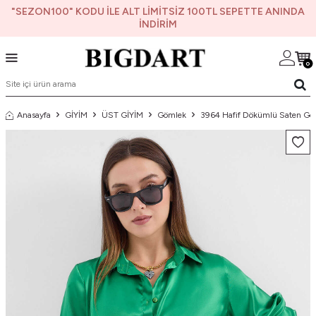
"SEZON100" KODU İLE ALT LİMİTSİZ 100TL SEPETTE ANINDA
İNDİRİM
0
Anasayfa
GİYİM
ÜST GİYİM
Gömlek
3964 Hafif Dökümlü Saten Göm