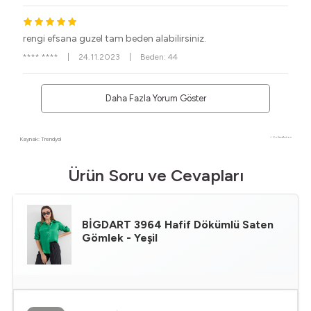
rengi efsana guzel tam beden alabilirsiniz.
**** ****
|
24.11.2023
|
Beden: 44
Daha Fazla Yorum Göster
Kaynak: Trendyol
⚡ CollectAction
Ürün Soru ve Cevapları
BİGDART
3964 Hafif Dökümlü Saten
Gömlek - Yeşil