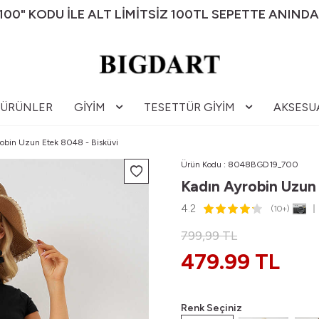
00" KODU İLE ALT LİMİTSİZ 100TL SEPETTE ANINDA
 ÜRÜNLER
GIYIM
TESETTÜR GIYIM
AKSESU
robin Uzun Etek 8048 - Bisküvi
Ürün Kodu :
8048BGD19_700
Kadın Ayrobin Uzun 
4.2
(10+)
799,99
TL
479.99 TL
Renk Seçiniz