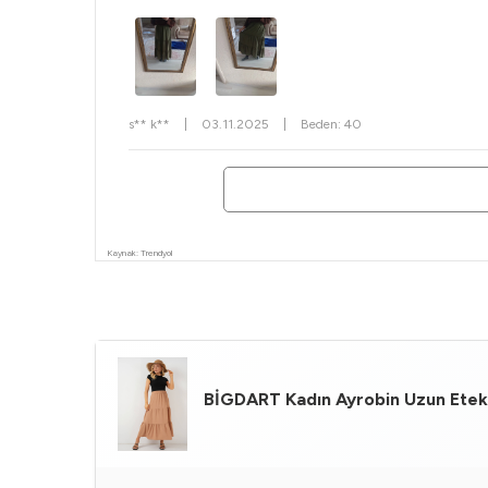
s** k**
|
03.11.2025
|
Beden: 40
Kaynak: Trendyol
BİGDART
Kadın Ayrobin Uzun Etek