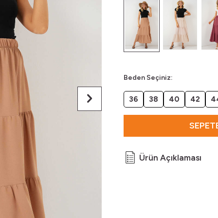
Beden Seçiniz:
36
38
40
42
4
SEPETE
Ürün Açıklaması