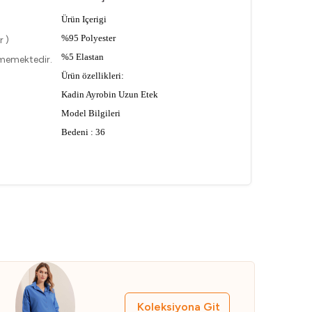
Ürün Içerigi
%95 Polyester
r )
%5 Elastan
lmemektedir.
Ürün özellikleri:
Kadin Ayrobin Uzun Etek
Model Bilgileri
Bedeni : 36
Ürün Boyu:90cm
Manken Ölçüsü : Boy:176 Gögüs:90
Bel:63 Basen:94
Koleksiyona Git