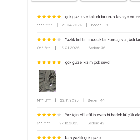
çok güzel ve kaliteli bir ürün tavsiye eder
**** ****
|
21.04.2026
|
Beden: 38
Yazlık tiril tiril incecik bir kumaşı var, beli
Ö** B**
|
15.01.2026
|
Beden: 36
çok güzel kızım çok sevdi
M** B**
|
22.11.2025
|
Beden: 44
Yaz için efil efil isteyen bi bedeb küçük ala
e** M**
|
27.12.2025
|
Beden: 42
tam yazlık çok güzel