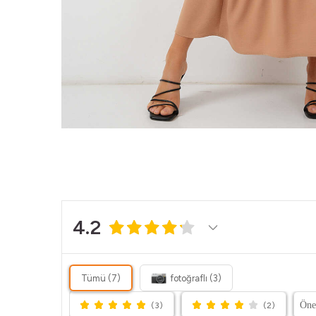
4.2
Tümü (7)
fotoğraflı (3)
(3)
(2)