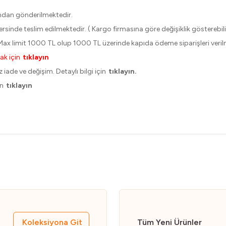
ndan gönderilmektedir.
içersinde teslim edilmektedir. ( Kargo firmasına göre değişiklik gösterebili
ax limit 1000 TL olup 1000 TL üzerinde kapıda ödeme siparişleri veri
ak için
tıklayın
 iade ve değişim. Detaylı bilgi için
tıklayın.
in
tıklayın
Koleksiyona Git
Tüm Yeni Ürünler