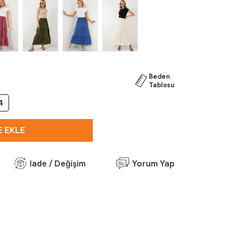
Beden
Tablosu
4
 EKLE
Iade / Değişim
Yorum Yap