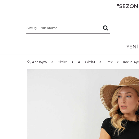
"SEZON1
YENI
Anasayfa
GİYİM
ALT GİYİM
Etek
Kadın Ay