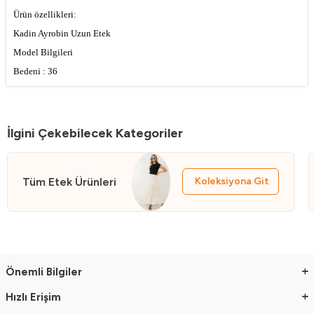
Ürün özellikleri:
Kadin Ayrobin Uzun Etek
Model Bilgileri
Bedeni : 36
Ürün Boyu:90cm
Manken Ölçüsü : Boy:176 Gögüs:90 Bel:63 Basen:94
İlgini Çekebilecek Kategoriler
Tüm Etek Ürünleri
Koleksiyona Git
Önemli Bilgiler
Hızlı Erişim