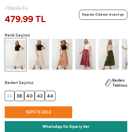
799,99
TL
Kapıda Ödeme Avantajı
479.99 TL
Renk Seçiniz
Beden
Beden Seçiniz:
Tablosu
36
38
40
42
44
SEPETE EKLE
WhatsApp Ile Sipariş Ver